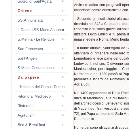
Scorci di Sant'Agata
Antica cittadina con pregevoli oper
importante centro ortofrutticolo con v
Chiese
Secondo gli studi storici più acc
SS.Annunziata
ricordata nel 343 a.C., quando duran
l’eser­cito e fu salvo grazie all’ab
Il Duomo-SS.Maria Assunta
dittatore Lucio Emilio e fu presa
S.Menna - Le Reliquie
rimase fedele a Roma. Meno fondata 
Il nome attuale, Sant’Agata dè Got
San Francesco
ottennero di rimanere nelle loro fo
Sant'Angelo
Longobardi e fece parte del ducato
Ludovico Il; nel sec. X divenne se
S.Maria Costantinopoli
Montecassino, per sfuggire a Corra
Normanni e nel 1230 passò al Papa G
Da Sapere
provenzale Isnard de Ponteves; ne
Acciaiuoli.
L'Infiorata del Corpus Domini
Nel 1400 appartenne ai Della Ratta
Ritorno al Medioevo
duca di Maddaloni, alla cui famigli
dell’ar­chediocesi di Benevento, ri
Ristoranti
di Madelfrido. Tra i vescovi che se
72), poi Papa col nome di Sisto V, 
Agriturismi
Redentorista.
Bed & Breakfast
Numerosi sono gli avanzi di epoca r