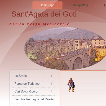
HomePage
Photogallery
C
Sant'Agata dei Goti
Antico Borgo Medioevale
La Storia
Percorso Turistico
Cari Dolci Ricordi
Vecchie Immagini del Paese