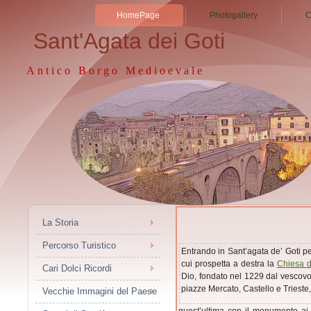
HomePage
Photogallery
C
Sant'Agata dei Goti
Antico Borgo Medioevale
La Storia
Percorso Turistico
Entrando in Sant’agata de’ Goti per
cui prospetta a destra la
Chiesa d
Cari Dolci Ricordi
Dio, fondato nel 1229 dal vescov
piazze Mercato, Castello e Triest
Vecchie Immagini del Paese