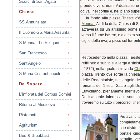
quest’ultima con il monumento ai C
Scorci di Sant'Agata
prende diversi nomi. A destra sono 
ogivali nel cortile e, nel piano su
Chiese
In fondo alla piazza Trieste c’è u
SS.Annunziata
Menna.
Al di là della Chiesa di S.
attraversa su un altissimo ponte i
Il Duomo-SS.Maria Assunta
verso il fiume Isclero, e a destra s
ciglio della riva, a picco sul torr
S.Menna - Le Reliquie
San Francesco
Retrocedendo nella piazza Trieste, 
Sant'Angelo
rettilineo e subito si allarga a si
- 1872), nella quale si trova la
Chi
S.Maria Costantinopoli
piazza Trento ove sorge la chiesa
delle Redentoriste; nell’angolo d
Da Sapere
romana del 1 sec.: Sacro agli De
Eutychiano, pienamente meritevol
L'Infiorata del Corpus Domini
Decisamente interessanti sono q
troveremo su tutto il percorso itine
Ritorno al Medioevo
Ristoranti
Più avanti,
completament
Agriturismi
che divide 
portale cin
Bed & Breakfast
seguito, ver