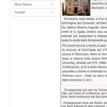
arricchire 
Dove Siamo
Municipio; e
Contatti
All’esterno, sulla destra, vi è la
Sull’origine del Convento, all’inter
Dio Optimo Maximo Augusto -Venendo
nome di S. Agata. Dedicò una capp
potendo più sopportare le freque
quale fu eretta dalle fondamenta q
Più avanti ancora a destra si apre
fu vescovo di Sant’Agata dal 176
piazza è l’Episcopio; dietro al mo
dopo si sbocca nella piazza Sant
(Assunta), fondato nel 970, rifatto
Continuando, al di là della Piazz
piazzetta a sinistra è sistemata l
Petronio Laico - Visse un anno e 
figlio carissimo (1 sec.).
Proseguendo poi per via Torricell
città, sul cuneo di confluenza dei
forre, della confluenza dei due torr
Proseguendo nella via Riello, che
con fregi traforati di stile catalan