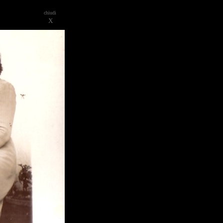
chiudi
X