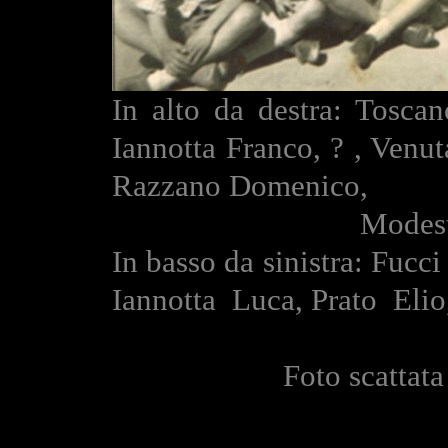
In alto da destra: Tosc
Iannotta Franco, ? , Venu
Razzano Domenico,
Modesto Ar
In basso da sinistra: Fucc
Iannotta Luca, Prato Elio
Foto scattat