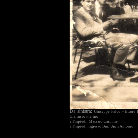
Da sinistra
:
Giuseppe Falco - Ettore 
Giarrusso Pierino
all'inpiedi:
Massaro Carmine
all'inpiedi ingresso Bar:
Uniti Antonio