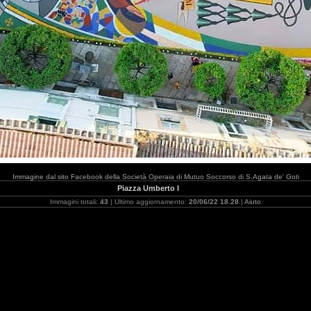
Immagine dal sito Facebook della Società Operaia di Mutuo Soccorso di S.Agata de' Goti
Piazza Umberto I
Immagini totali:
43
| Ultimo aggiornamento:
20/06/22 18.28
|
Aiuto