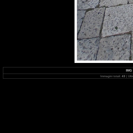
IMG 
Immagini totali:
43
| Ult