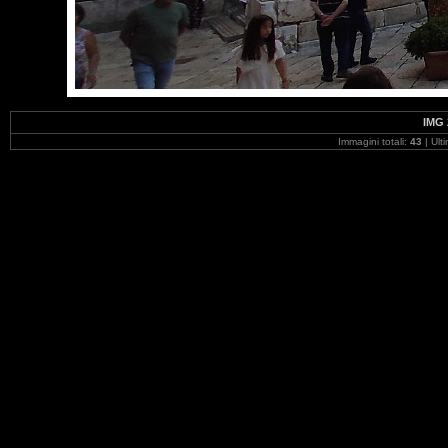
IMG 
Immagini totali:
43
| Ult