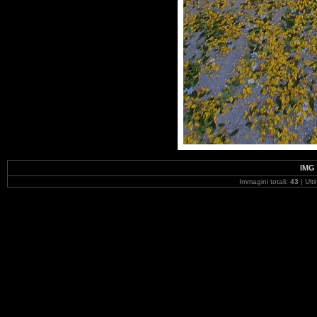
IMG 
Immagini totali:
43
| Ult