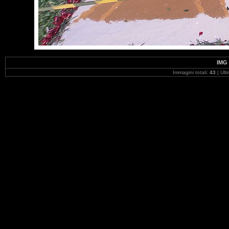
IMG 
Immagini totali:
43
| Ult