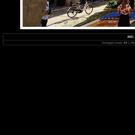
IMG 
Immagini totali:
43
| Ult