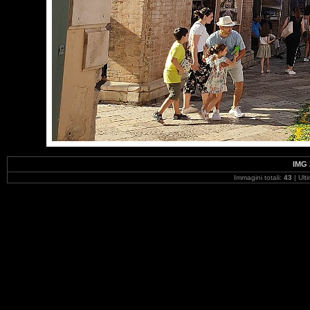
IMG 
Immagini totali:
43
| Ult